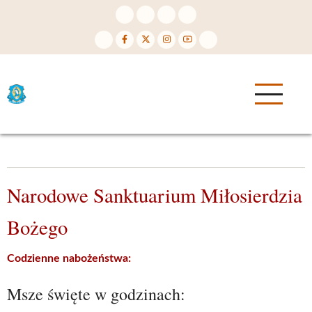
Skip
to
main
content
Marianie
Niepokalanego
Poczęcia
Narodowe Sanktuarium Miłosierdzia
Bożego
Codzienne nabożeństwa:
Msze święte w godzinach: