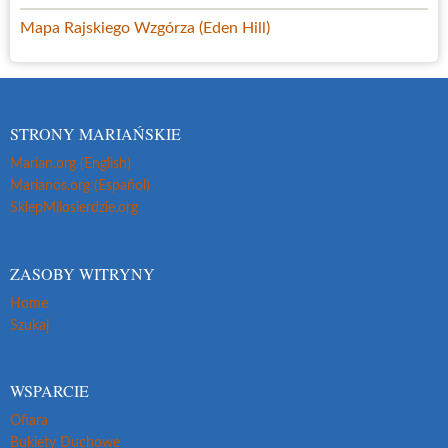
Mapa Rajskiego Wzgórza (Eden Hill)
STRONY MARIAŃSKIE
Marian.org (English)
Marianos.org (Español)
SklepMilosierdzie.org
ZASOBY WITRYNY
Home
Szukaj
WSPARCIE
Ofiara
Bukiety Duchowe