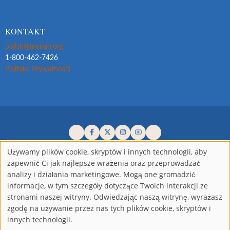
KONTAKT
polish@marian.org
1-800-462-7426
Polityka Prywatności
Używamy plików cookie, skryptów i innych technologii, aby
zapewnić Ci jak najlepsze wrażenia oraz przeprowadzać
Wykorzystanie
Oficjalni Promotorzy Miłosierdzia Bożego na świecie od 1941 roku.
analizy i działania marketingowe. Mogą one gromadzić
informacje, w tym szczegóły dotyczące Twoich interakcji ze
Prawa autorskie ©2026 Księża Marianie Niepokalanego Poczęcia
danych
stronami naszej witryny. Odwiedzając naszą witrynę, wyrażasz
NMP.
Wszelkie prawa zastrzeżone.
zgodę na używanie przez nas tych plików cookie, skryptów i
Zarejestrowana jako organizacja niedochodowa 501(c)(3). Składki
osobowych
innych technologii.
podlegają odliczeniu od podatku w zakresie dozwolonym przez